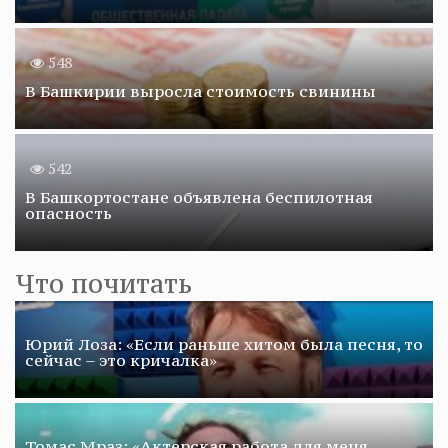
548
В Башкирии выросла стоимость свинины
542
В Башкортостане объявлена беспилотная
опасность
Что почитать
Юрий Лоза: «Если раньше хитом была песня, то
сейчас – это кричалка»
Томас Мраз: «Актерская работа для меня