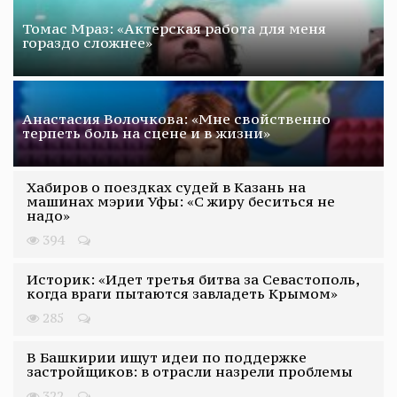
Томас Мраз: «Актерская работа для меня
гораздо сложнее»
Анастасия Волочкова: «Мне свойственно
терпеть боль на сцене и в жизни»
Хабиров о поездках судей в Казань на
машинах мэрии Уфы: «С жиру беситься не
надо»
394
Историк: «Идет третья битва за Севастополь,
когда враги пытаются завладеть Крымом»
285
В Башкирии ищут идеи по поддержке
застройщиков: в отрасли назрели проблемы
322