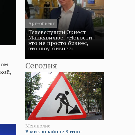
Арт-объект
Телеведущий Эрнест
Мацкявичюс: «Новости -
это не просто бизнес,
это шоу-бизнес»
Сегодня
дом
кой,
Мегаполис
В микрорайоне Затон-