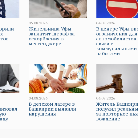
05.08.2026
04.08.2026
корили
Жительница Уфы
В центре Уфы вв
ых
заплатит штраф за
ограничения для
етов
оскорбления в
автомобилистов 
мессенджере
связи с
коммунальными
работами
04.08.2026
04.08.2026
В детском лагере в
Житель Башкир
низовал
Башкирии выявили
получил реальны
ную
нарушения
за повторное пь
паду
вождение