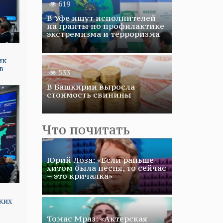
619
В Уфе ищут исполнителей
на гранты по профилактике
экстремизма и терроризма
ик
в
533
В Башкирии выросла
стоимость свинины
Что почитать
Юрий Лоза: «Если раньше
хитом была песня, то сейчас
– это кричалка»
ких
Томас Мраз: «Актерская