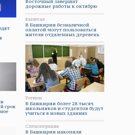
Восточный завершат
дорожные работы к октябрю
Капитал
В Башкирии безналичной
одят
оплатой могут пользоваться
жители отдаленных деревень
в
Регион
ии
В Башкирии более 28 тысяч
й срок
школьников и студентов будут
яное
учиться в новых зданиях
Спецоперация
В Башкирии накопили