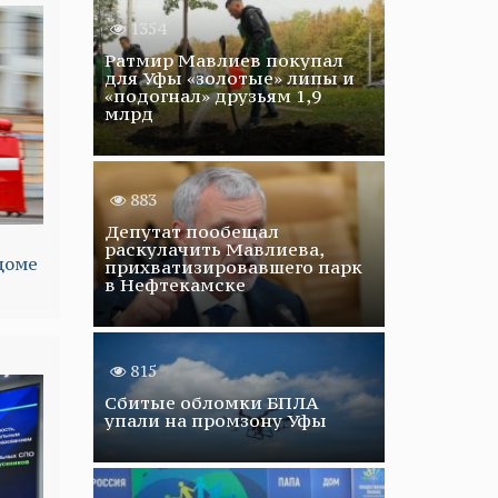
1354
Ратмир Мавлиев покупал
для Уфы «золотые» липы и
«подогнал» друзьям 1,9
млрд
883
Депутат пообещал
раскулачить Мавлиева,
доме
прихватизировавшего парк
в Нефтекамске
815
Сбитые обломки БПЛА
упали на промзону Уфы