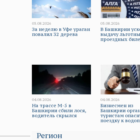
05.08.2026
05.08.2026
За неделю в Уфе ураган
В Башкирии ус
повалил 32 дерева
выдачу льготн
проездных бил
04.08.2026
04.08.2026
На трассе М-5 в
Бизнесмен из
Башкирии сбили лося,
Башкирии орга
водитель скрылся
туристам опас
поездку к водо
Регион