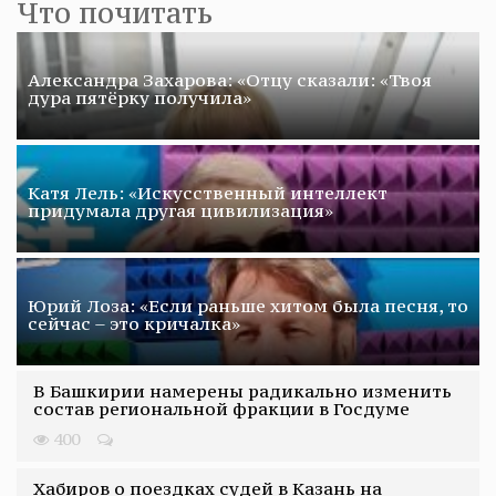
Что почитать
Александра Захарова: «Отцу сказали: «Твоя
дура пятёрку получила»
Катя Лель: «Искусственный интеллект
придумала другая цивилизация»
Юрий Лоза: «Если раньше хитом была песня, то
сейчас – это кричалка»
В Башкирии намерены радикально изменить
состав региональной фракции в Госдуме
400
Хабиров о поездках судей в Казань на