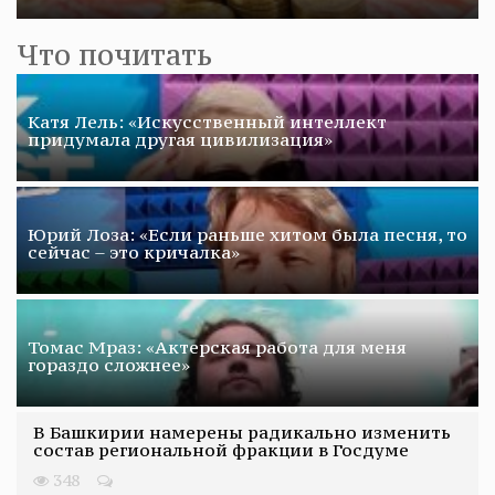
Что почитать
Катя Лель: «Искусственный интеллект
придумала другая цивилизация»
Юрий Лоза: «Если раньше хитом была песня, то
сейчас – это кричалка»
Томас Мраз: «Актерская работа для меня
гораздо сложнее»
В Башкирии намерены радикально изменить
состав региональной фракции в Госдуме
348