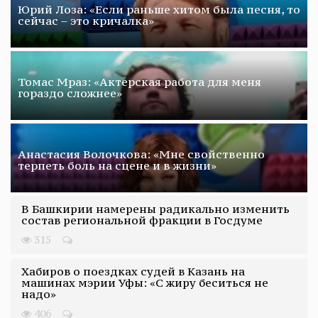
Юрий Лоза: «Если раньше хитом была песня, то
сейчас – это кричалка»
Томас Мраз: «Актерская работа для меня
гораздо сложнее»
Анастасия Волочкова: «Мне свойственно
терпеть боль на сцене и в жизни»
В Башкирии намерены радикально изменить
состав региональной фракции в Госдуме
315
Хабиров о поездках судей в Казань на
машинах мэрии Уфы: «С жиру беситься не
надо»
406