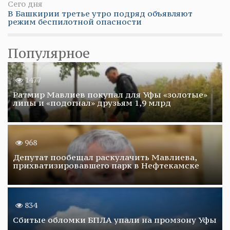
Сего дня
В Башкирии третье утро подряд объявляют
режим беспилотной опасности
Популярное
1477
Ратмир Мавлиев покупал для Уфы «золотые»
липы и «подогнал» друзьям 1,9 млрд
968
Депутат пообещал раскулачить Мавлиева,
прихватизировавшего парк в Нефтекамске
834
Сбитые обломки БПЛА упали на промзону Уфы