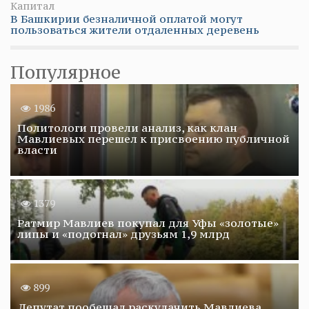
Капитал
В Башкирии безналичной оплатой могут
пользоваться жители отдаленных деревень
Популярное
1986
Политологи провели анализ, как клан
Мавлиевых перешел к присвоению публичной
власти
1379
Ратмир Мавлиев покупал для Уфы «золотые»
липы и «подогнал» друзьям 1,9 млрд
899
Депутат пообещал раскулачить Мавлиева,