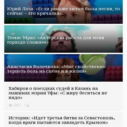
Юрий Лоза: «Если раньше хитом была песня, то
сейчас – это кричалка»
Томас Мраз: «Актерская работа для меня
гораздо сложнее»
Анастасия Волочкова: «Мне свойственно
терпеть боль на сцене и в жизни»
Хабиров о поездках судей в Казань на
машинах мэрии Уфы: «С жиру беситься не
надо»
381
Историк: «Идет третья битва за Севастополь,
когда враги пытаются завладеть Крымом»