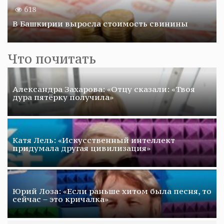
618
В Башкирии выросла стоимость свинины
Что почитать
Александра Захарова: «Отцу сказали: «Твоя
дура пятёрку получила»
Катя Лель: «Искусственный интеллект
придумала другая цивилизация»
Юрий Лоза: «Если раньше хитом была песня, то
сейчас – это кричалка»