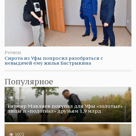
Регион
Сирота из Уфы попросил разобраться с
невыдачей ему жилья Бастрыкина
Популярное
1630
Ратмир Мавлиев покупал для Уфы «золотые»
липы и «подогнал» друзьям 1,9 млрд
1075