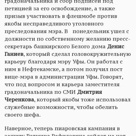
градоначальника и сбор подписей под
петицией за его освобождение, а также
призыв участвовать в флешмобе против
якобы несправедливого уголовного
преследования мэра. В понедельник ушел с
должности по собственному желанию пресс-
секретарь башкирского Белого дома
Денис
Ганиев
, который сделал головокружительную
карьеру благодаря мэру Уфы. Он работал с
ним в Нефтекамске, а потом получил пост
вице-мэра в администрации Уфы. Говорят,
что под вопросом и карьера заместителя
градоначальника по СМИ
Дмитрия
Черенкова
, который якобы тоже использовал
служебные возможности, чтобы обелить
своего шефа.
Наверное, теперь пиаровская кампания в
защиту Ратмира Рафиловича сойдет на нет.