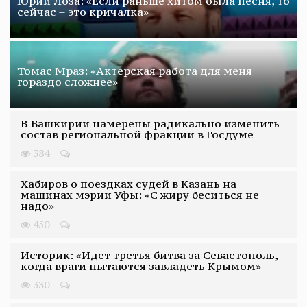
Юрий Лоза: «Если раньше хитом была песня, то
сейчас – это кричалка»
Томас Мраз: «Актерская работа для меня
гораздо сложнее»
В Башкирии намерены радикально изменить
состав региональной фракции в Госдуме
384
Хабиров о поездках судей в Казань на
машинах мэрии Уфы: «С жиру беситься не
надо»
450
Историк: «Идет третья битва за Севастополь,
когда враги пытаются завладеть Крымом»
330